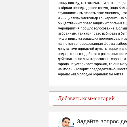
этому поводу, так как считаем, что офиц
выбрали неподходящее время, когда боль
слушаниях и высказать свое мнение», - 
и инициатив» Александр Гончаренко. На 
общественных правозащитных организаци
мероприятия прошло голосование. Больши
избранным, так как «право избирать и бы
числа присутствовавших проголосовали з
является «опосредованная форма выборов»
депутатами городской думы, которых в св
подвержены воздействию различных полит
действительно заинтересован в хорошем 
города не устраивает горожан, то они мог
на мэра», - говорит председатель общест
Афанасьев.Молодые журналисты Алтая
Добавить комментарий
Задайте вопрос д