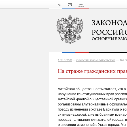
ГЛАВНАЯ
—
Новости законодательства
— На с
На страже гражданских пра
Алтайская общественность считает, что в
нарушение конституционных прав россиян
Алтайской краевой общественной организ
организованы альтернативные официальн
поводу изменений в Уставе Барнаула о то
сити-менеджера), а не выбранным всенар
проведут слушания для жителей города, н
о внесении изменений в Устав города. М