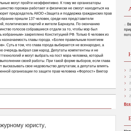
иальные могут пройти неэффективно. К тому же организаторы
шинство горожан работают и физически не смогут находиться на
говорит председатель АКОО «Защита и поддержка гражданских прав
собрание пришли 137 человек, среди них представители
й, политических партий и жители Барнаула. По окончанию
Вв
нство голосов собравшиеся отдали за то, чтобы мэр был
при
ть избранным» закреплено Конституцией РФ. Только 6 человек из
пот
а назначаемость главы города. «Более правильным понятием
. Суть в том, что глава города выбирается не всенародно, а
ою очередь выбрал сам народ. Депутаты компетентны и не
технологий и могут выбрать на пост мэра человека, который
выполнении своей работы. При такой форме выборов, если глава
ут высказывать свое недовольство депутатам, а депутаты влиять
2
венной организации по защите прав человека «Форпост» Виктор
2
2
2
2
Все
ежурному юристу,