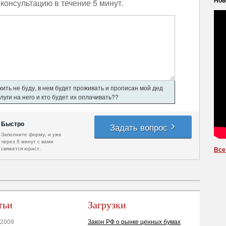
консультацию в течение 5 минут.
Нов
ить не буду, в нем будет проживать и прописан мой дед
уги на него и кто будет их оплачивать??
Быстро
Задать вопрос
Заполните форму, и уже
через 5 минут с вами
свяжется юрист.
Все
тьи
Загрузки
.2009
Закон РФ о рынке ценных бумах