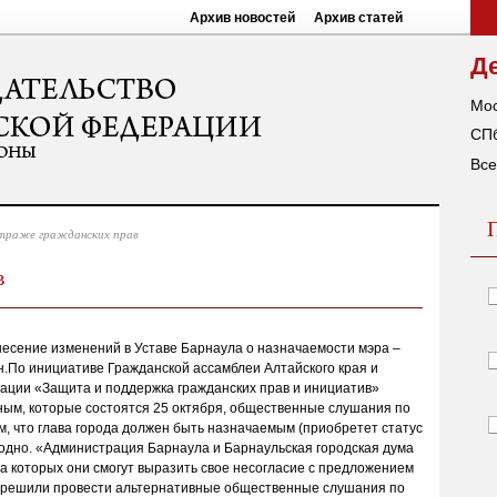
Архив новостей
Архив статей
Д
Мос
СПб
Все
траже гражданских прав
в
несение изменений в Уставе Барнаула о назначаемости мэра –
.По инициативе Гражданской ассамблеи Алтайского края и
ации «Защита и поддержка гражданских прав и инициатив»
ым, которые состоятся 25 октября, общественные слушания по
м, что глава города должен быть назначаемым (приобретет статус
одно. «Администрация Барнаула и Барнаульская городская дума
а которых они смогут выразить свое несогласие с предложением
ы решили провести альтернативные общественные слушания по