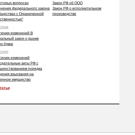
оторых вопросах
Закон РФ об ООО
нения федерального закона
Закон РФ о исполнительном
бществах с Ограниченной
производстве
ственностью"
.2008
сении изменений В
альный закон о рынке
х бумаг
.2005
сении изменений
одательные акты РФ с
шенствованием порядка
ения взыскания на
енное имущество
татьи