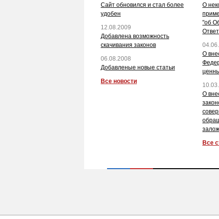
Сайт обновился и стал более
О нек
удобен
приме
"об О
12.08.2009
Ответ
Добавлена возможность
скачивания законов
04.06
О вне
06.08.2008
Федер
Добавленые новые статьи
ценны
Все новости
10.03
О вне
закон
совер
обращ
залож
Все с